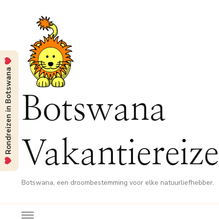
Rondreizen in Botswana
Botswana
Vakantiereiz
Botswana, een droombestemming voor elke natuurliefhebber.