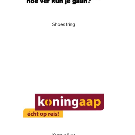
Shoestring
KoningAap