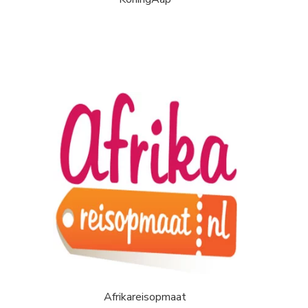
Afrikareisopmaat