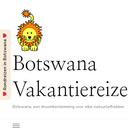
Rondreizen in Botswana
Botswana
Vakantiereiz
Botswana, een droombestemming voor elke natuurliefhebber.