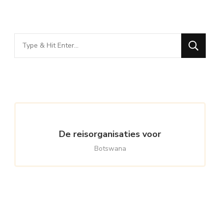
Looking
for
Something?
De reisorganisaties voor
Botswana