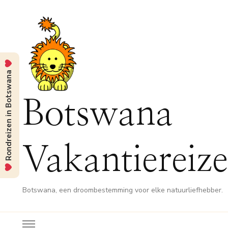
Rondreizen in Botswana
Botswana
Vakantiereiz
Botswana, een droombestemming voor elke natuurliefhebber.