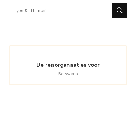
Looking
for
Something?
De reisorganisaties voor
Botswana