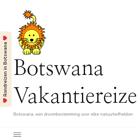
Rondreizen in Botswana
Botswana
Vakantiereiz
Botswana, een droombestemming voor elke natuurliefhebber.