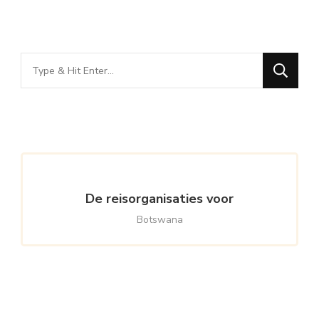
Looking
for
Something?
De reisorganisaties voor
Botswana