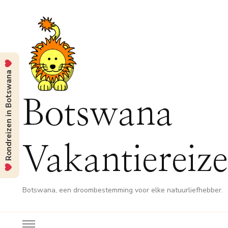
Rondreizen in Botswana
Botswana
Vakantiereiz
Botswana, een droombestemming voor elke natuurliefhebber.