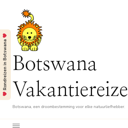
Rondreizen in Botswana
Botswana
Vakantiereiz
Botswana, een droombestemming voor elke natuurliefhebber.