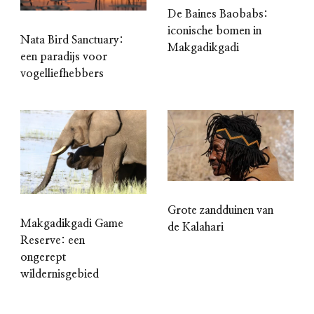
De Baines Baobabs:
iconische bomen in
Nata Bird Sanctuary:
Makgadikgadi
een paradijs voor
vogelliefhebbers
Grote zandduinen van
Makgadikgadi Game
de Kalahari
Reserve: een
ongerept
wildernisgebied