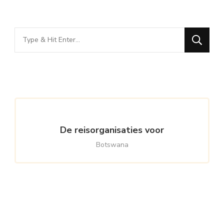
Looking
for
Something?
De reisorganisaties voor
Botswana