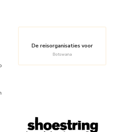
Something?
De reisorganisaties voor
Botswana
o
n