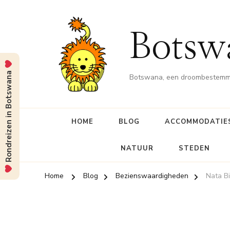
Botsw
Rondreizen in Botswana
Botswana, een droombestemmin
HOME
BLOG
ACCOMMODATIE
NATUUR
STEDEN
Home
Blog
Bezienswaardigheden
Nata Bi