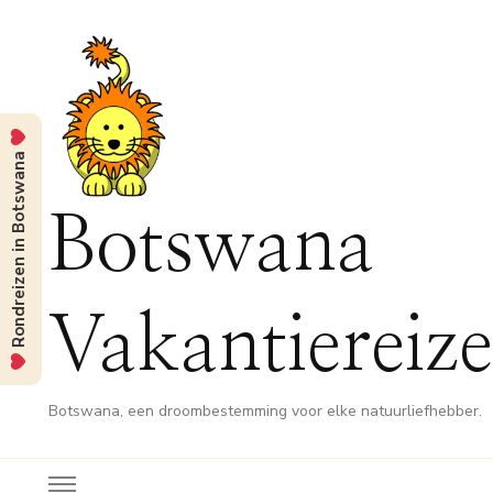
Rondreizen in Botswana
Botswana
Vakantiereiz
Botswana, een droombestemming voor elke natuurliefhebber.