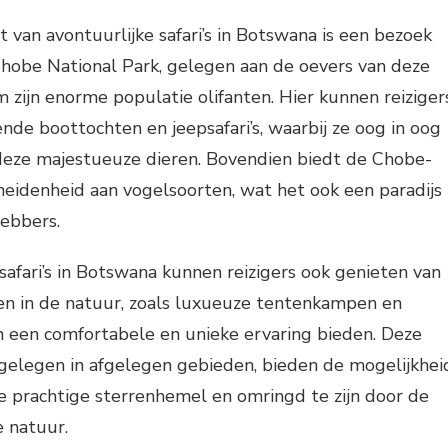
van avontuurlijke safari’s in Botswana is een bezoek
Chobe National Park, gelegen aan de oevers van deze
m zijn enorme populatie olifanten. Hier kunnen reiziger
de boottochten en jeepsafari’s, waarbij ze oog in oog
eze majestueuze dieren. Bovendien biedt de Chobe-
cheidenheid aan vogelsoorten, wat het ook een paradijs
hebbers.
 safari’s in Botswana kunnen reizigers ook genieten van
 in de natuur, zoals luxueuze tentenkampen en
n een comfortabele en unieke ervaring bieden. Deze
gelegen in afgelegen gebieden, bieden de mogelijkhei
e prachtige sterrenhemel en omringd te zijn door de
 natuur.