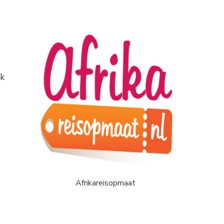
ok
Afrikareisopmaat