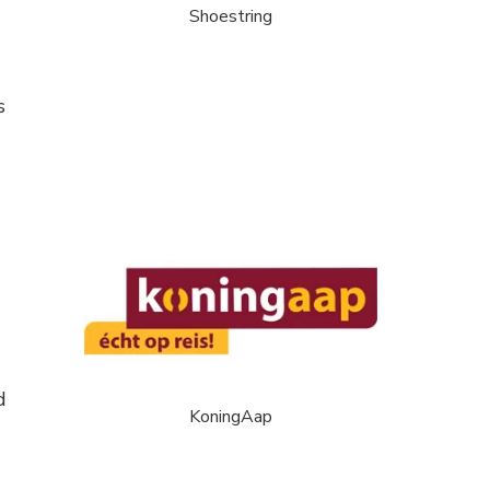
Shoestring
s
d
KoningAap