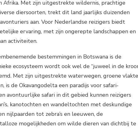
in Afrika. Met zijn uitgestrekte wildernis, prachtige
verse diersoorten, trekt dit land jaarlijks duizenden
avonturiers aan. Voor Nederlandse reizigers biedt
telijke ervaring, met zijn ongerepte landschappen en
n activiteiten.
embenemende bestemmingen in Botswana is de
nieke ecosysteem wordt ook wel de “juweel in de kroo
oemd. Met zijn uitgestrekte waterwegen, groene vlakt
n, is de Okavangodelta een paradijs voor safari-
en avontuurlijke safari in dit gebied kunnen reizigers
ari’s, kanotochten en wandeltochten met deskundige
 en nijlpaarden tot zebra’s en leeuwen, de
alloze mogelijkheden om wilde dieren van dichtbij te