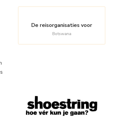
De reisorganisaties voor
Botswana
n
es