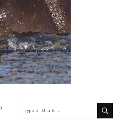
Looking
a
for
Something?