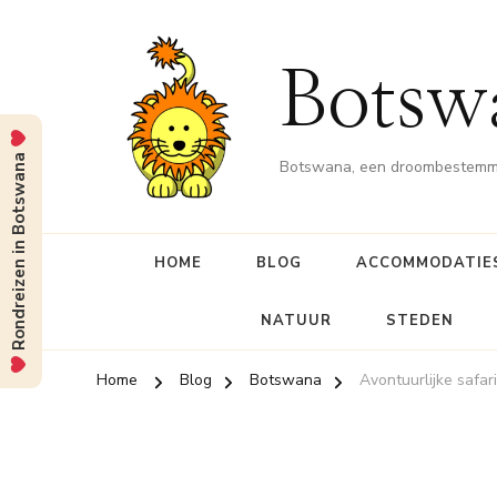
Botsw
Rondreizen in Botswana
Botswana, een droombestemmin
HOME
BLOG
ACCOMMODATIE
NATUUR
STEDEN
Home
Blog
Botswana
Avontuurlijke safar