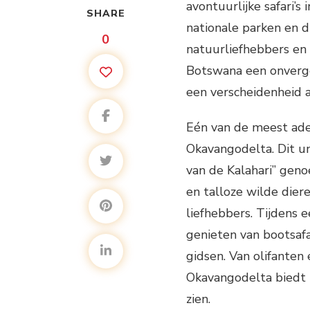
avontuurlijke safari’s 
SHARE
nationale parken en di
0
natuurliefhebbers en 
Botswana een onverge
een verscheidenheid aa
Eén van de meest ad
Okavangodelta. Dit u
van de Kalahari” gen
en talloze wilde diere
liefhebbers. Tijdens e
genieten van bootsaf
gidsen. Van olifanten
Okavangodelta biedt t
zien.