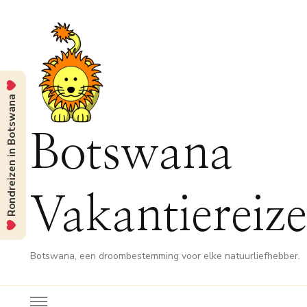
Rondreizen in Botswana
Botswana
Vakantiereiz
Botswana, een droombestemming voor elke natuurliefhebber.