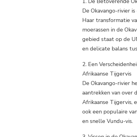
1. De Betoverende Ok
De Okavango-rivier is
Haar transformatie v
moerassen in de Okava
gebied staat op de U
en delicate balans tu
2. Een Verscheidenhei
Afrikaanse Tijgervis
De Okavango-rivier he
aantrekken van over 
Afrikaanse Tijgervis, e
ook een populaire va
en snelle Vundu-vis.
3. Vissen in de Okava