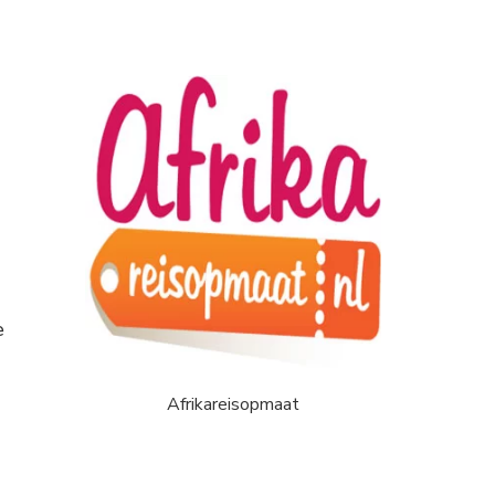
e
Afrikareisopmaat