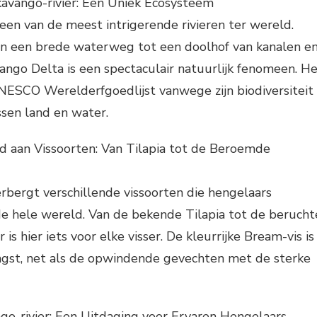
avango-rivier: Een Uniek Ecosysteem
 een van de meest intrigerende rivieren ter wereld.
an een brede waterweg tot een doolhof van kanalen e
ngo Delta is een spectaculair natuurlijk fenomeen. H
NESCO Werelderfgoedlijst vanwege zijn biodiversiteit
ssen land en water.
d aan Vissoorten: Van Tilapia tot de Beroemde
rbergt verschillende vissoorten die hengelaars
de hele wereld. Van de bekende Tilapia tot de berucht
r is hier iets voor elke visser. De kleurrijke Bream-vis is
ngst, net als de opwindende gevechten met de sterke
ngo-rivier: Een Uitdaging voor Ervaren Hengelaars