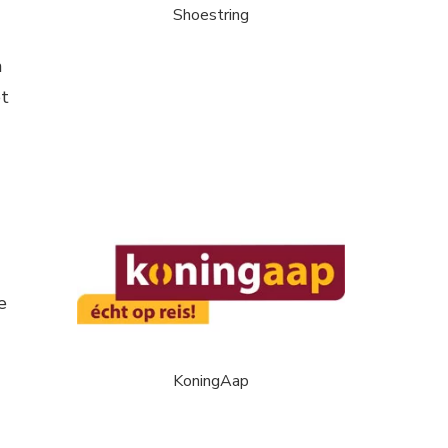
Shoestring
n
et
e
KoningAap