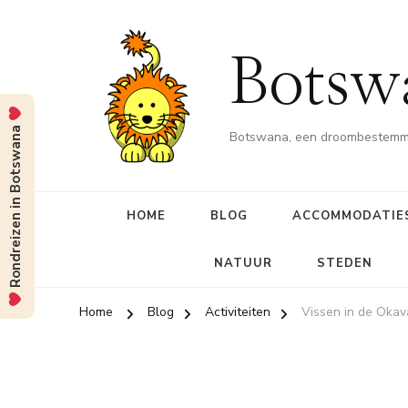
Botsw
Rondreizen in Botswana
Botswana, een droombestemmin
HOME
BLOG
ACCOMMODATIE
NATUUR
STEDEN
Home
Blog
Activiteiten
Vissen in de Okav