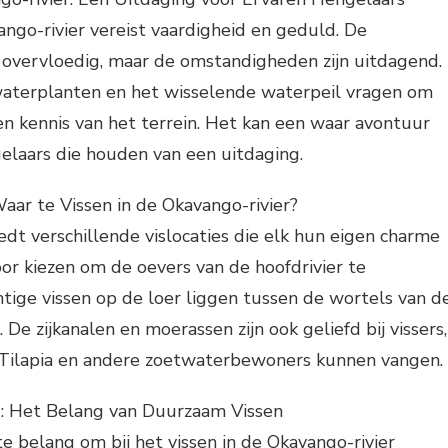
ango-rivier vereist vaardigheid en geduld. De
er overvloedig, maar de omstandigheden zijn uitdagend.
waterplanten en het wisselende waterpeil vragen om
en kennis van het terrein. Het kan een waar avontuur
gelaars die houden van een uitdaging.
Waar te Vissen in de Okavango-rivier?
edt verschillende vislocaties die elk hun eigen charme
r kiezen om de oevers van de hoofdrivier te
tige vissen op de loer liggen tussen de wortels van d
e zijkanalen en moerassen zijn ook geliefd bij vissers,
 Tilapia en andere zoetwaterbewoners kunnen vangen.
ng: Het Belang van Duurzaam Vissen
te belang om bij het vissen in de Okavango-rivier