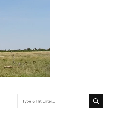
Looking
for
Something?