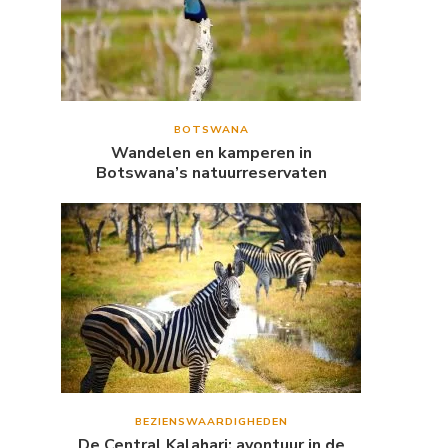
BOTSWANA
Wandelen en kamperen in
Botswana’s natuurreservaten
BEZIENSWAARDIGHEDEN
De Central Kalahari: avontuur in de