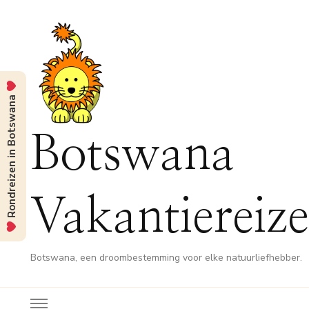
Rondreizen in Botswana
Botswana
Vakantiereiz
Botswana, een droombestemming voor elke natuurliefhebber.