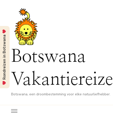
Rondreizen in Botswana
Botswana
Vakantiereiz
Botswana, een droombestemming voor elke natuurliefhebber.