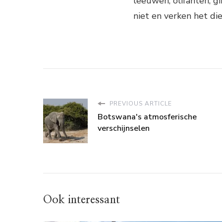
leeuwen, olifanten, gi
niet en verken het di
PREVIOUS ARTICLE
Botswana's atmosferische
verschijnselen
Ook interessant