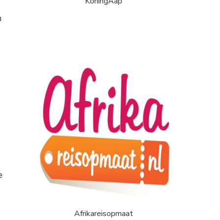
KoningAap
n
e
Afrikareisopmaat