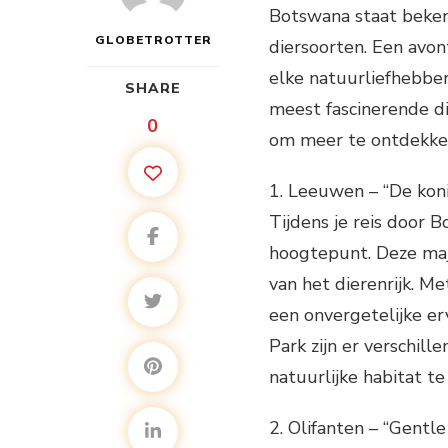
Botswana staat beke
GLOBETROTTER
diersoorten. Een avont
elke natuurliefhebber
SHARE
meest fascinerende di
0
om meer te ontdekken
1. Leeuwen – “De kon
Tijdens je reis door
hoogtepunt. Deze ma
van het dierenrijk. M
een onvergetelijke er
Park zijn er verschil
natuurlijke habitat t
2. Olifanten – “Gentl