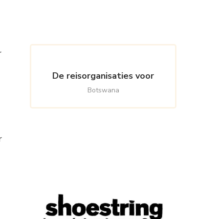
Something?
r
De reisorganisaties voor
Botswana
r