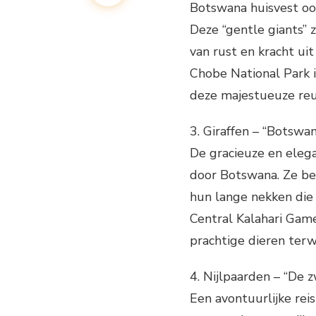
Botswana huisvest ook
Deze “gentle giants” 
van rust en kracht ui
Chobe National Park 
deze majestueuze reu
3. Giraffen – “Botswa
De gracieuze en elega
door Botswana. Ze bew
hun lange nekken die 
Central Kalahari Gam
prachtige dieren terw
4. Nijlpaarden – “De
Een avontuurlijke rei