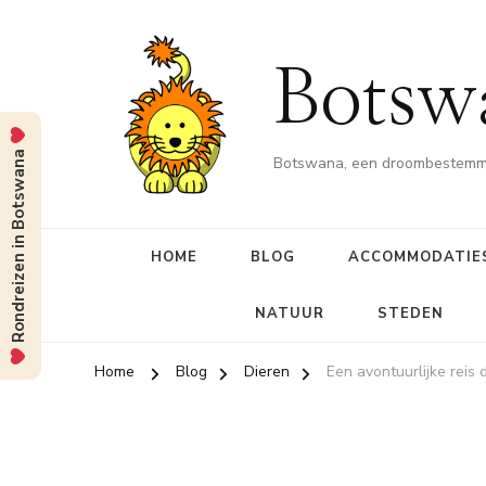
Botsw
Rondreizen in Botswana
Botswana, een droombestemmin
HOME
BLOG
ACCOMMODATIE
NATUUR
STEDEN
Home
Blog
Dieren
Een avontuurlijke reis 