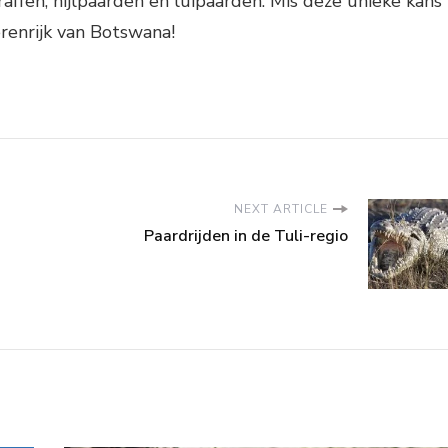
raffen, nijlpaarden en luipaarden. Mis deze unieke kans
erenrijk van Botswana!
NEXT ARTICLE
Paardrijden in de Tuli-regio