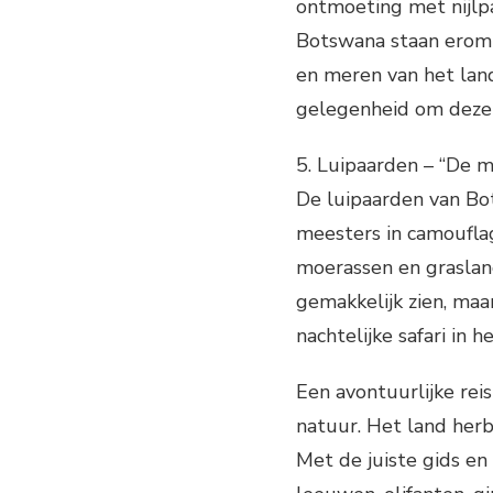
ontmoeting met nijlp
Botswana staan erom b
en meren van het lan
gelegenheid om deze 
5. Luipaarden – “De m
De luipaarden van Bots
meesters in camoufla
moerassen en grasland
gemakkelijk zien, maa
nachtelijke safari in
Een avontuurlijke rei
natuur. Het land herb
Met de juiste gids e