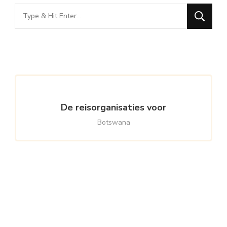
Looking
for
Something?
De reisorganisaties voor
Botswana