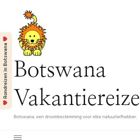
Rondreizen in Botswana
Botswana
Vakantiereiz
Botswana, een droombestemming voor elke natuurliefhebber.