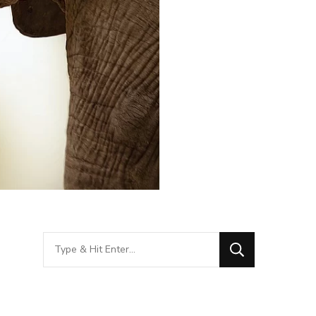
Looking
for
Something?