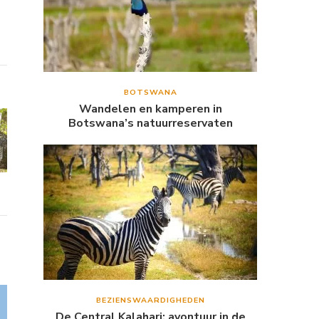
BOTSWANA
Wandelen en kamperen in
Botswana’s natuurreservaten
BEZIENSWAARDIGHEDEN
De Central Kalahari: avontuur in de