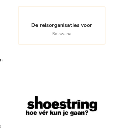
De reisorganisaties voor
Botswana
en
e