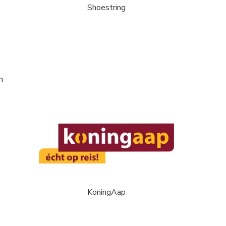
Shoestring
n
KoningAap