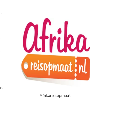
n
.
k
an
Afrikareisopmaat