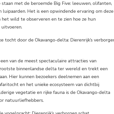
 staan ​​met de beroemde Big Five: leeuwen, olifanten,
en luipaarden. Het is een opwindende ervaring om deze
 het wild te observeren en te zien hoe ze hun
n uitvoeren.
jke tocht door de Okavango-delta: Dierenrijk’s verborge
een van de meest spectaculaire attracties van
 grootste binnenlandse delta ter wereld en trekt een
 aan. Hier kunnen bezoekers deelnemen aan een
faritocht en het unieke ecosysteem van dichtbij
lderige vegetatie en rijke fauna is de Okavango-delta
or natuurliefhebbers.
de vogelpracht: Dierenrijk’s verborgen schat