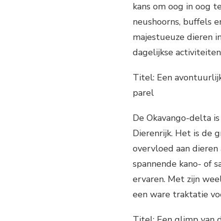
kans om oog in oog te
neushoorns, buffels 
majestueuze dieren in
dagelijkse activiteite
Titel: Een avontuurli
parel
De Okavango-delta is 
Dierenrijk. Het is de
overvloed aan dieren
spannende kano- of sa
ervaren. Met zijn wee
een ware traktatie vo
Titel: Een glimp van 