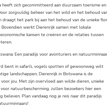
na heeft zich gecommitteerd aan duurzaam toerisme en
oor zorgvuldig beheer van het wild en het behoud va
 draagt het park bij aan het behoud van de unieke flo
. Bovendien werkt Dierenrijk samen met lokale
onomische kansen te creëren en de relaties tussen
teren.
Botswana: Een paradijs voor avonturiers en natuurminnaa
rd bent in safari’s, vogels spotten of gewoonweg wilt
tige landschappen, Dierenrijk in Botswana is de
oor jou. Met zijn overvloed aan wilde dieren, unieke
 voor natuurbescherming, zullen bezoekers hier een
g beleven. Plan vandaag nog je reis naar dit paradijs
atuurminnaars!