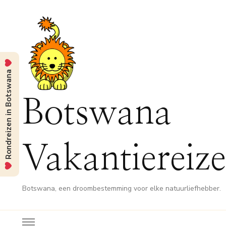
Rondreizen in Botswana
Botswana
Vakantiereiz
Botswana, een droombestemming voor elke natuurliefhebber.